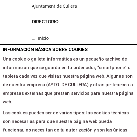
Ajuntament de Cullera
DIRECTORIO
Inicio
Programacion
INFORMACIÓN BÁSICA SOBRE COOKIES
Area clientes
Una cookie o galleta informática es un pequeño archivo de
Contacto
información que se guarda en tu ordenador, “smartphone” o
tableta cada vez que visitas nuestra página web. Algunas son
LEGAL & PAGOS
de nuestra empresa (AYTO. DE CULLERA) y otras pertenecen a
empresas externas que prestan servicios para nuestra página
Ayuda
web.
Aviso legal
Las cookies pueden ser de varios tipos: las cookies técnicas
Política de privacidad
son necesarias para que nuestra página web pueda
Contactar
funcionar, no necesitan de tu autorización y son las únicas