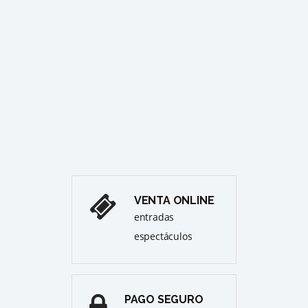
ZARZU
MANO
ago
JAR
ÒPE
Cull
Pre
VENTA ONLINE
entradas
espectáculos
PAGO SEGURO