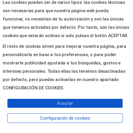
Las cookies pueden ser de varios tipos: las cookies técnicas
Política de privacidad
son necesarias para que nuestra página web pueda
Contactar
funcionar, no necesitan de tu autorización y son las únicas
que tenemos activadas por defecto. Por tanto, son las únicas
CONTACTO
cookies que estarán activas si solo pulsas el botón ACEPTAR.
El resto de cookies sirven para mejorar nuestra página, para
Plaza de la Virgen,5 - CULLERA
personalizarla en base a tus preferencias, o para poder
46400
mostrarte publicidad ajustada a tus búsquedas, gustos e
casacultura@cullera.es
intereses personales. Todas ellas las tenemos desactivadas
96 172 46 16
por defecto, pero puedes activarlas en nuestro apartado
CONFIGURACIÓN DE COOKIES.
© 2026
Servientradas
, All Right
Aceptar
Reserved
Configuración de cookies