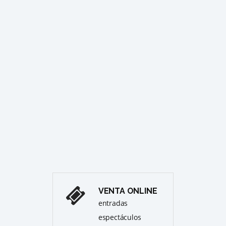
GALA 
EL CI
ago
JAR
ÒPE
Cull
Pre
VENTA ONLINE
entradas
espectáculos