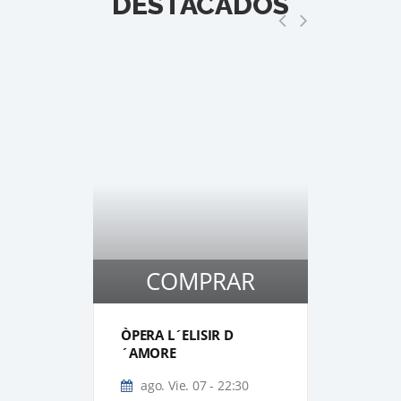
DESTACADOS
COMPRAR
1
1
ÒPERA L´ELISIR D
GALA 
´AMORE
EL CI
ago. Vie. 07 - 22:30
ago