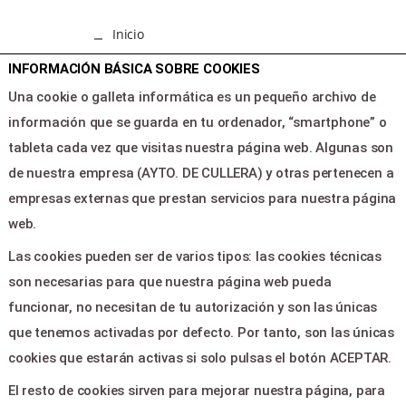
Inicio
Programacion
INFORMACIÓN BÁSICA SOBRE COOKIES
Area clientes
Una cookie o galleta informática es un pequeño archivo de
Contacto
información que se guarda en tu ordenador, “smartphone” o
tableta cada vez que visitas nuestra página web. Algunas son
LEGAL & PAGOS
de nuestra empresa (AYTO. DE CULLERA) y otras pertenecen a
empresas externas que prestan servicios para nuestra página
Ayuda
web.
Aviso legal
Las cookies pueden ser de varios tipos: las cookies técnicas
Política de privacidad
son necesarias para que nuestra página web pueda
Contactar
funcionar, no necesitan de tu autorización y son las únicas
que tenemos activadas por defecto. Por tanto, son las únicas
CONTACTO
cookies que estarán activas si solo pulsas el botón ACEPTAR.
El resto de cookies sirven para mejorar nuestra página, para
Plaza de la Virgen,5 - CULLERA