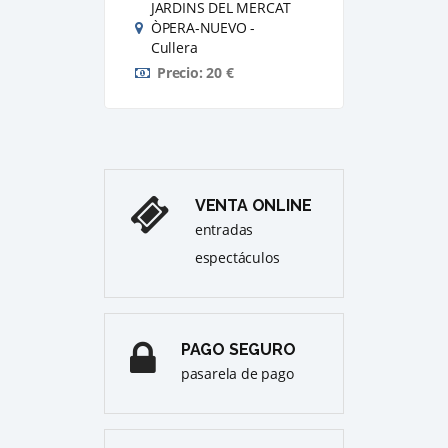
JARDINS DEL MERCAT
JAR
ÒPERA-NUEVO -
ÒPE
Cullera
Cull
Precio: 20 €
Pre
VENTA ONLINE
entradas
espectáculos
PAGO SEGURO
pasarela de pago