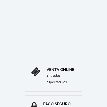
GALA 
EL CI
ago
JAR
ÒPE
Cull
Pre
VENTA ONLINE
entradas
espectáculos
PAGO SEGURO