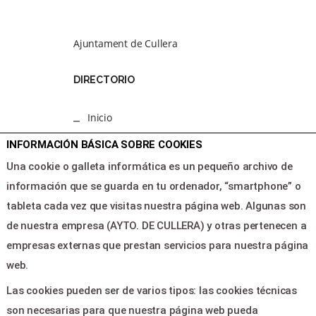
Ajuntament de Cullera
DIRECTORIO
Inicio
Programacion
INFORMACIÓN BÁSICA SOBRE COOKIES
Area clientes
Una cookie o galleta informática es un pequeño archivo de
Contacto
información que se guarda en tu ordenador, “smartphone” o
tableta cada vez que visitas nuestra página web. Algunas son
LEGAL & PAGOS
de nuestra empresa (AYTO. DE CULLERA) y otras pertenecen a
empresas externas que prestan servicios para nuestra página
Ayuda
web.
Aviso legal
Las cookies pueden ser de varios tipos: las cookies técnicas
Política de privacidad
son necesarias para que nuestra página web pueda