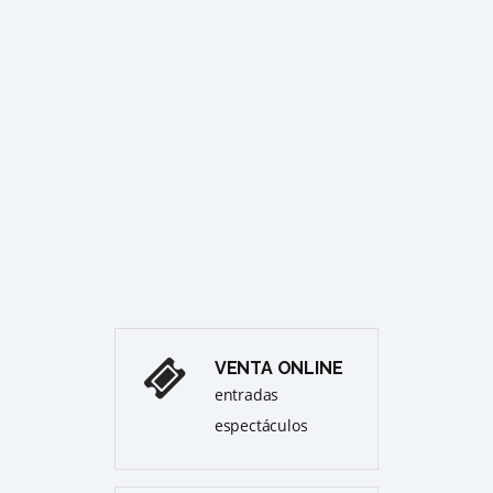
GALA 
EL CI
ago
JAR
ÒPE
Cull
Pre
VENTA ONLINE
entradas
espectáculos