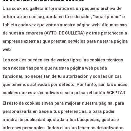
Area clientes
Una cookie o galleta informática es un pequeño archivo de
Contacto
información que se guarda en tu ordenador, “smartphone” o
tableta cada vez que visitas nuestra página web. Algunas son
LEGAL & PAGOS
de nuestra empresa (AYTO. DE CULLERA) y otras pertenecen a
empresas externas que prestan servicios para nuestra página
Ayuda
web.
Aviso legal
Las cookies pueden ser de varios tipos: las cookies técnicas
Política de privacidad
son necesarias para que nuestra página web pueda
Contactar
funcionar, no necesitan de tu autorización y son las únicas
que tenemos activadas por defecto. Por tanto, son las únicas
CONTACTO
cookies que estarán activas si solo pulsas el botón ACEPTAR.
El resto de cookies sirven para mejorar nuestra página, para
Plaza de la Virgen,5 - CULLERA
personalizarla en base a tus preferencias, o para poder
46400
mostrarte publicidad ajustada a tus búsquedas, gustos e
casacultura@cullera.es
intereses personales. Todas ellas las tenemos desactivadas