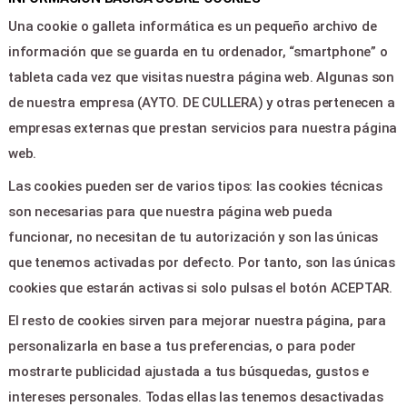
Area clientes
Una cookie o galleta informática es un pequeño archivo de
Contacto
información que se guarda en tu ordenador, “smartphone” o
tableta cada vez que visitas nuestra página web. Algunas son
LEGAL & PAGOS
de nuestra empresa (AYTO. DE CULLERA) y otras pertenecen a
empresas externas que prestan servicios para nuestra página
Ayuda
web.
Aviso legal
Las cookies pueden ser de varios tipos: las cookies técnicas
Política de privacidad
son necesarias para que nuestra página web pueda
Contactar
funcionar, no necesitan de tu autorización y son las únicas
que tenemos activadas por defecto. Por tanto, son las únicas
CONTACTO
cookies que estarán activas si solo pulsas el botón ACEPTAR.
El resto de cookies sirven para mejorar nuestra página, para
Plaza de la Virgen,5 - CULLERA
personalizarla en base a tus preferencias, o para poder
46400
mostrarte publicidad ajustada a tus búsquedas, gustos e
casacultura@cullera.es
intereses personales. Todas ellas las tenemos desactivadas