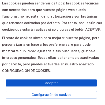
Aviso legal
Las cookies pueden ser de varios tipos: las cookies técnicas
Política de privacidad
son necesarias para que nuestra página web pueda
Contactar
funcionar, no necesitan de tu autorización y son las únicas
que tenemos activadas por defecto. Por tanto, son las únicas
CONTACTO
cookies que estarán activas si solo pulsas el botón ACEPTAR.
El resto de cookies sirven para mejorar nuestra página, para
Plaza de la Virgen,5 - CULLERA
personalizarla en base a tus preferencias, o para poder
46400
mostrarte publicidad ajustada a tus búsquedas, gustos e
casacultura@cullera.es
intereses personales. Todas ellas las tenemos desactivadas
96 172 46 16
por defecto, pero puedes activarlas en nuestro apartado
CONFIGURACIÓN DE COOKIES.
© 2026
Servientradas
, All Right
Aceptar
Reserved
Configuración de cookies